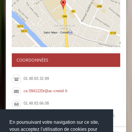
COORDONNÉES
01.48.83.32.89
ce.0941220r@ac-creteil.fr
01.48.83.66.08
Collège François Rabelais, 10 Rue du Pont de Créteil,
94100 Saint Maur des Fossés
En poursuivant votre navigation sur ce site,
vous acceptez l'utilisation de cookies pour