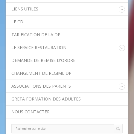
LIENS UTILES
Educonnect
LE CDI
Rectorat de l'Académie de Créteil
Direction Académique du Val-de-Marne
TARIFICATION DE LA DP
Onisep
Conseil Départemental du Val-de-Marne
LE SERVICE RESTAURATION
Asssitance Ordival
Menu de la semaine
Aides financières de l'Etat
DEMANDE DE REMISE D'ORDRE
Méthodes traditionnelles en cuisine
Aides financières du Département
Ministère de l'Education Nationale
CHANGEMENT DE REGIME DP
Calendrier scolaire
ASSOCIATIONS DES PARENTS
Contact APE
GRETA FORMATION DES ADULTES
NOUS CONTACTER