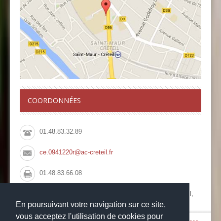
COORDONNÉES
01.48.83.32.89
ce.0941220r@ac-creteil.fr
01.48.83.66.08
Collège François Rabelais, 10 Rue du Pont de Créteil,
94100 Saint Maur des Fossés
En poursuivant votre navigation sur ce site,
vous acceptez l'utilisation de cookies pour