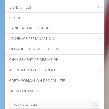
LIENS UTILES
Educonnect
LE CDI
Rectorat de l'Académie de Créteil
Direction Académique du Val-de-Marne
TARIFICATION DE LA DP
Onisep
Conseil Départemental du Val-de-Marne
LE SERVICE RESTAURATION
Asssitance Ordival
Menu de la semaine
Aides financières de l'Etat
DEMANDE DE REMISE D'ORDRE
Méthodes traditionnelles en cuisine
Aides financières du Département
Ministère de l'Education Nationale
CHANGEMENT DE REGIME DP
Calendrier scolaire
ASSOCIATIONS DES PARENTS
Contact APE
GRETA FORMATION DES ADULTES
NOUS CONTACTER