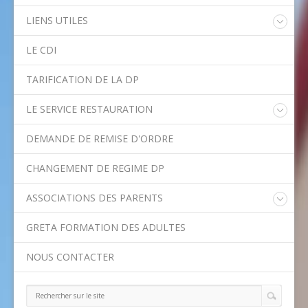
LIENS UTILES
Educonnect
LE CDI
Rectorat de l'Académie de Créteil
Direction Académique du Val-de-Marne
TARIFICATION DE LA DP
Onisep
Conseil Départemental du Val-de-Marne
LE SERVICE RESTAURATION
Asssitance Ordival
Menu de la semaine
Aides financières de l'Etat
DEMANDE DE REMISE D'ORDRE
Méthodes traditionnelles en cuisine
Aides financières du Département
Ministère de l'Education Nationale
CHANGEMENT DE REGIME DP
Calendrier scolaire
ASSOCIATIONS DES PARENTS
Contact APE
GRETA FORMATION DES ADULTES
NOUS CONTACTER