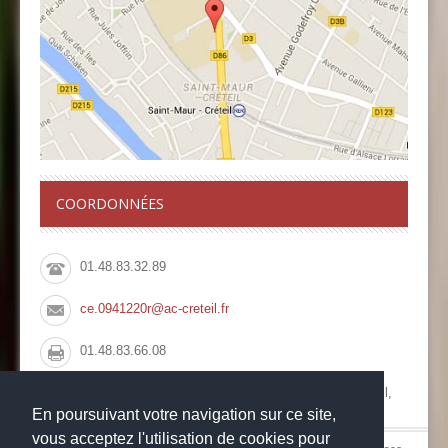
COORDONNÉES
01.48.83.32.89
ce.0941220r@ac-creteil.fr
01.48.83.66.08
Collège François Rabelais, 10 Rue du Pont de Créteil,
94100 Saint Maur des Fossés
En poursuivant votre navigation sur ce site,
vous acceptez l'utilisation de cookies pour