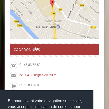
COORDONNÉES
01.48.83.32.89
ce.0941220r@ac-creteil.fr
01.48.83.66.08
Collège François Rabelais, 10 Rue du Pont de Créteil,
94100 Saint Maur des Fossés
En poursuivant votre navigation sur ce site,
vous acceptez l'utilisation de cookies pour