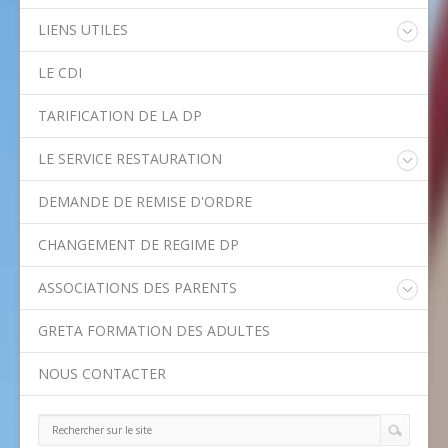
LIENS UTILES
Educonnect
LE CDI
Rectorat de l'Académie de Créteil
Direction Académique du Val-de-Marne
TARIFICATION DE LA DP
Onisep
Conseil Départemental du Val-de-Marne
LE SERVICE RESTAURATION
Asssitance Ordival
Menu de la semaine
Aides financières de l'Etat
DEMANDE DE REMISE D'ORDRE
Méthodes traditionnelles en cuisine
Aides financières du Département
Ministère de l'Education Nationale
CHANGEMENT DE REGIME DP
Calendrier scolaire
ASSOCIATIONS DES PARENTS
Contact APE
GRETA FORMATION DES ADULTES
NOUS CONTACTER