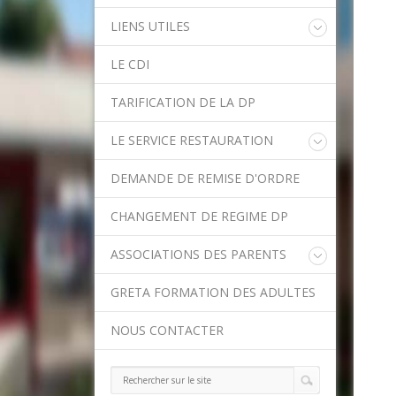
LIENS UTILES
Educonnect
LE CDI
Rectorat de l'Académie de Créteil
Direction Académique du Val-de-
TARIFICATION DE LA DP
Marne
Onisep
LE SERVICE RESTAURATION
Conseil Départemental du Val-de-
Marne
Menu de la semaine
Asssitance Ordival
DEMANDE DE REMISE D'ORDRE
Méthodes traditionnelles en cuisine
Aides financières de l'Etat
Aides financières du Département
CHANGEMENT DE REGIME DP
Ministère de l'Education Nationale
Calendrier scolaire
ASSOCIATIONS DES PARENTS
Contact APE
GRETA FORMATION DES ADULTES
NOUS CONTACTER