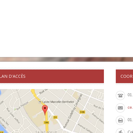
LAN D'ACCÈS
COOR
01
ce
01
Col