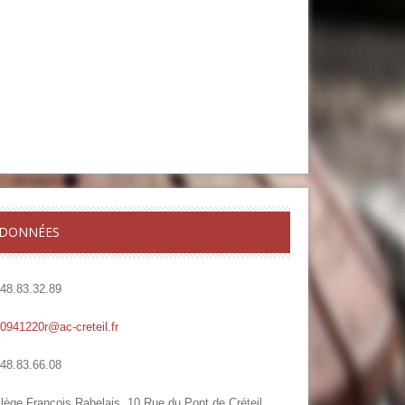
DONNÉES
.48.83.32.89
.0941220r@ac-creteil.fr
.48.83.66.08
lège François Rabelais, 10 Rue du Pont de Créteil,