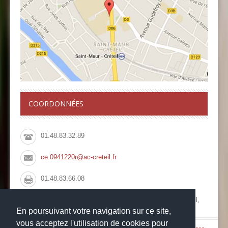
COORDONNÉES
01.48.83.32.89
ce.0941220r@ac-creteil.fr
01.48.83.66.08
Collège François Rabelais, 10 Rue du Pont de Créteil,
94100 Saint Maur des Fossés
En poursuivant votre navigation sur ce site,
vous acceptez l'utilisation de cookies pour