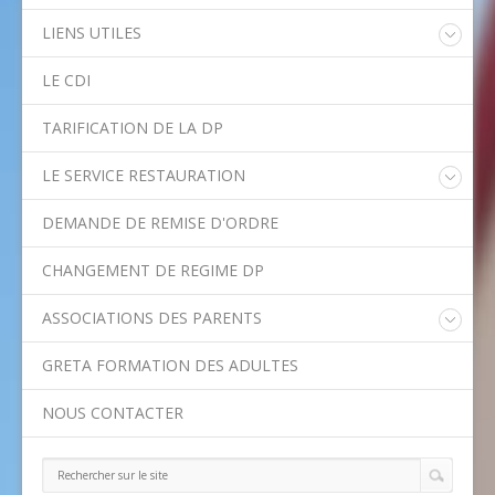
LIENS UTILES
Educonnect
LE CDI
Rectorat de l'Académie de Créteil
Direction Académique du Val-de-Marne
TARIFICATION DE LA DP
Onisep
Conseil Départemental du Val-de-Marne
LE SERVICE RESTAURATION
Asssitance Ordival
Menu de la semaine
Aides financières de l'Etat
DEMANDE DE REMISE D'ORDRE
Méthodes traditionnelles en cuisine
Aides financières du Département
Ministère de l'Education Nationale
CHANGEMENT DE REGIME DP
Calendrier scolaire
ASSOCIATIONS DES PARENTS
Contact APE
GRETA FORMATION DES ADULTES
NOUS CONTACTER