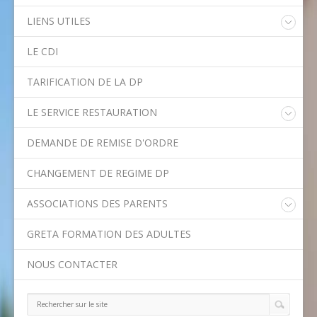
LIENS UTILES
Educonnect
LE CDI
Rectorat de l'Académie de Créteil
Direction Académique du Val-de-Marne
TARIFICATION DE LA DP
Onisep
Conseil Départemental du Val-de-Marne
LE SERVICE RESTAURATION
Asssitance Ordival
Menu de la semaine
Aides financières de l'Etat
DEMANDE DE REMISE D'ORDRE
Méthodes traditionnelles en cuisine
Aides financières du Département
Ministère de l'Education Nationale
CHANGEMENT DE REGIME DP
Calendrier scolaire
ASSOCIATIONS DES PARENTS
Contact APE
GRETA FORMATION DES ADULTES
NOUS CONTACTER