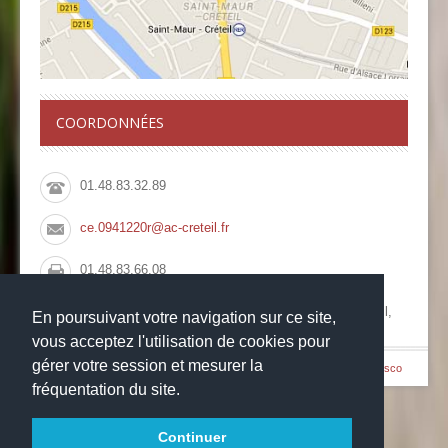
COORDONNÉES
01.48.83.32.89
ce.0941220r@ac-creteil.fr
01.48.83.66.08
Collège François Rabelais, 10 Rue du Pont de Créteil,
En poursuivant votre navigation sur ce site,
94100 Saint Maur des Fossés
vous acceptez l'utilisation de cookies pour
gérer votre session et mesurer la
© Copyright 2014
-
-
Collège François Rabelais
Mentions légales
Websco
fréquentation du site.
Continuer