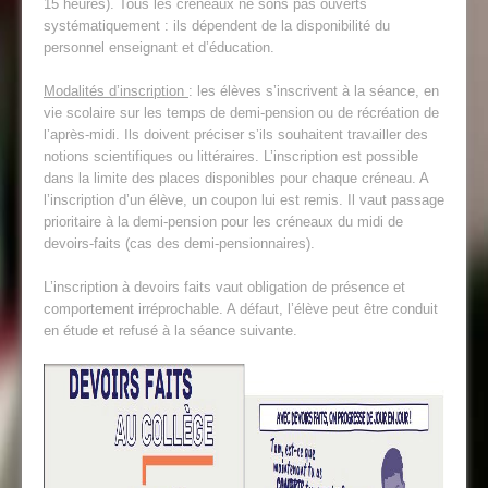
15 heures). Tous les créneaux ne sons pas ouverts
systématiquement : ils dépendent de la disponibilité du
personnel enseignant et d’éducation.
Modalités d’inscription
: les élèves s’inscrivent à la séance, en
vie scolaire sur les temps de demi-pension ou de récréation de
l’après-midi. Ils doivent préciser s’ils souhaitent travailler des
notions scientifiques ou littéraires. L’inscription est possible
dans la limite des places disponibles pour chaque créneau. A
l’inscription d’un élève, un coupon lui est remis. Il vaut passage
prioritaire à la demi-pension pour les créneaux du midi de
devoirs-faits (cas des demi-pensionnaires).
L’inscription à devoirs faits vaut obligation de présence et
comportement irréprochable. A défaut, l’élève peut être conduit
en étude et refusé à la séance suivante.