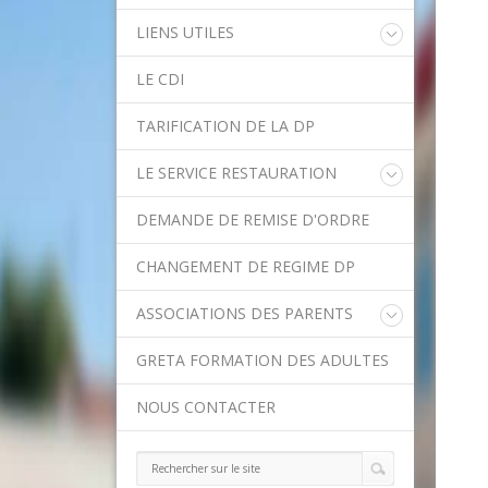
LIENS UTILES
Educonnect
LE CDI
Rectorat de l'Académie de Créteil
Direction Académique du Val-de-
TARIFICATION DE LA DP
Marne
Onisep
LE SERVICE RESTAURATION
Conseil Départemental du Val-de-
Marne
Menu de la semaine
Asssitance Ordival
DEMANDE DE REMISE D'ORDRE
Méthodes traditionnelles en cuisine
Aides financières de l'Etat
Aides financières du Département
CHANGEMENT DE REGIME DP
Ministère de l'Education Nationale
Calendrier scolaire
ASSOCIATIONS DES PARENTS
Contact APE
GRETA FORMATION DES ADULTES
NOUS CONTACTER