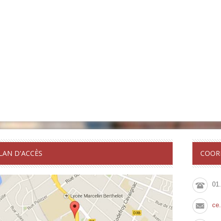
LAN D'ACCÈS
COOR
01
ce