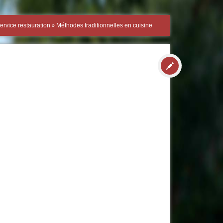
»
ervice restauration
Méthodes traditionnelles en cuisine