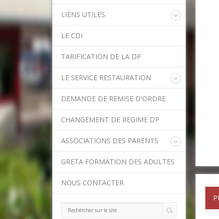
LIENS UTILES
Educonnect
LE CDI
Rectorat de l'Académie de Créteil
Direction Académique du Val-de-
TARIFICATION DE LA DP
Marne
Onisep
LE SERVICE RESTAURATION
Conseil Départemental du Val-de-
Marne
Menu de la semaine
Asssitance Ordival
DEMANDE DE REMISE D'ORDRE
Méthodes traditionnelles en cuisine
Aides financières de l'Etat
Aides financières du Département
CHANGEMENT DE REGIME DP
Ministère de l'Education Nationale
Calendrier scolaire
ASSOCIATIONS DES PARENTS
Contact APE
GRETA FORMATION DES ADULTES
NOUS CONTACTER
P