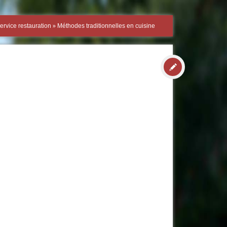
»
ervice restauration
Méthodes traditionnelles en cuisine