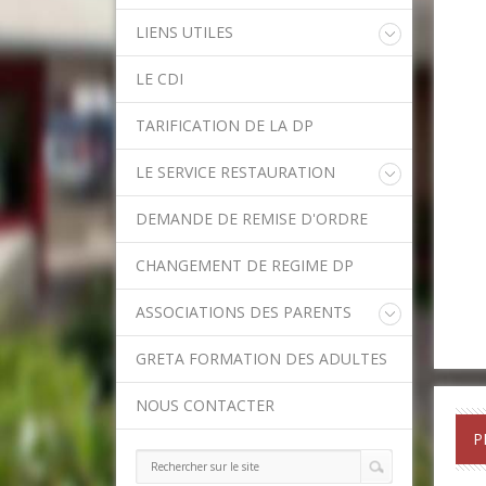
LIENS UTILES
Educonnect
LE CDI
Rectorat de l'Académie de Créteil
Direction Académique du Val-de-
TARIFICATION DE LA DP
Marne
Onisep
LE SERVICE RESTAURATION
Conseil Départemental du Val-de-
Marne
Menu de la semaine
Asssitance Ordival
DEMANDE DE REMISE D'ORDRE
Méthodes traditionnelles en cuisine
Aides financières de l'Etat
Aides financières du Département
CHANGEMENT DE REGIME DP
Ministère de l'Education Nationale
Calendrier scolaire
ASSOCIATIONS DES PARENTS
Contact APE
GRETA FORMATION DES ADULTES
NOUS CONTACTER
P