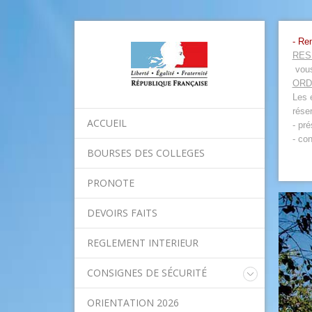
- Re
RES
vous
ORD
Les 
rése
ACCUEIL
- pr
- co
BOURSES DES COLLEGES
PRONOTE
DEVOIRS FAITS
REGLEMENT INTERIEUR
CONSIGNES DE SÉCURITÉ
Consignes nationales
ORIENTATION 2026