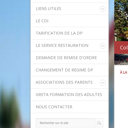
LIENS UTILES
Educonnect
LE CDI
Rectorat de l'Académie de Créteil
Direction Académique du Val-de-
TARIFICATION DE LA DP
Marne
Onisep
LE SERVICE RESTAURATION
Col
Conseil Départemental du Val-de-
Marne
Menu de la semaine
Asssitance Ordival
DEMANDE DE REMISE D'ORDRE
Méthodes traditionnelles en cuisine
Aides financières de l'Etat
Aides financières du Département
CHANGEMENT DE REGIME DP
À LA
Ministère de l'Education Nationale
Calendrier scolaire
ASSOCIATIONS DES PARENTS
Contact APE
GRETA FORMATION DES ADULTES
NOUS CONTACTER