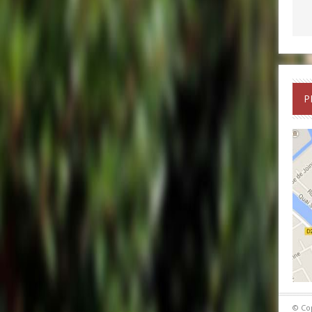
P
© Co