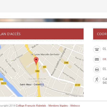
LAN D'ACCÈS
COOR
01
ce
01
Col
94
pyright 2014
-
-
Collège François Rabelais
Mentions légales
Websco