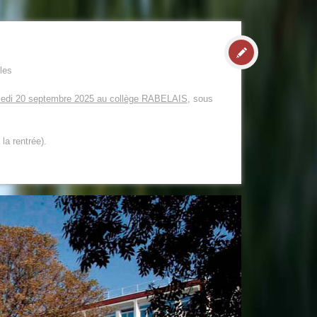
les
edi 20 septembre 2025 au collège RABELAIS
, sous
la rentrée).