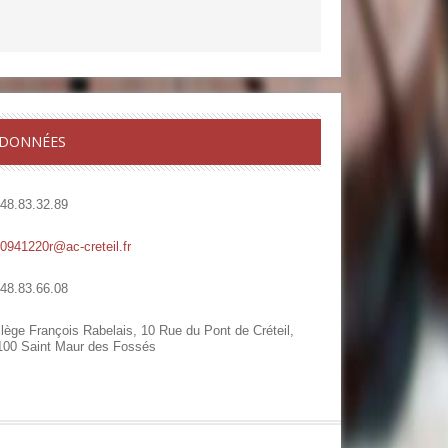
DONNÉES
.48.83.32.89
.0941220r@ac-creteil.fr
.48.83.66.08
lège François Rabelais, 10 Rue du Pont de Créteil,
100 Saint Maur des Fossés