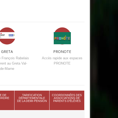
GRETA
PRONOTE
e François Rabelais
Accès rapide aux espaces
rent au Greta Val-
PRONOTE
de-Marne
E DE
TARIFICATION
COORDONNÉES DES
'ORDRE
DÉPARTEMENTALE
ASSOCIATIONS DE
DE LA DEMI-PENSION
PARENTS D'ÉLÈVES