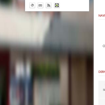
NAVI
O
DERN
S