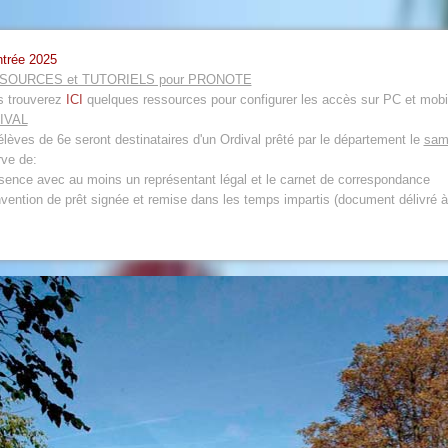
ntrée 2025
SOURCES et TUTORIELS pour PRONOTE
 trouverez
ICI
quelques ressources pour configurer les accès sur PC et mobi
IVAL
élèves de 6e seront destinataires d'un Ordival prêté par le département le
sam
rve de:
ésence avec au moins un représentant légal et le carnet de correspondance
nvention de prêt signée et remise dans les temps impartis (document délivré à 