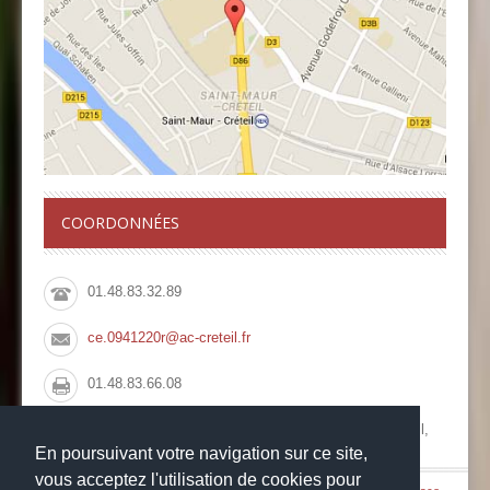
COORDONNÉES
01.48.83.32.89
ce.0941220r@ac-creteil.fr
01.48.83.66.08
Collège François Rabelais, 10 Rue du Pont de Créteil,
94100 Saint Maur des Fossés
En poursuivant votre navigation sur ce site,
vous acceptez l'utilisation de cookies pour