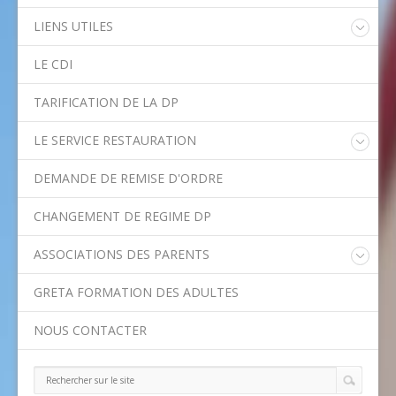
LIENS UTILES
Educonnect
LE CDI
Rectorat de l'Académie de Créteil
Direction Académique du Val-de-Marne
TARIFICATION DE LA DP
Onisep
Conseil Départemental du Val-de-Marne
LE SERVICE RESTAURATION
Asssitance Ordival
Menu de la semaine
Aides financières de l'Etat
DEMANDE DE REMISE D'ORDRE
Méthodes traditionnelles en cuisine
Aides financières du Département
Ministère de l'Education Nationale
CHANGEMENT DE REGIME DP
Calendrier scolaire
ASSOCIATIONS DES PARENTS
Contact APE
GRETA FORMATION DES ADULTES
NOUS CONTACTER