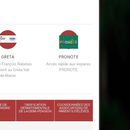
GRETA
PRONOTE
e François Rabelais
Accès rapide aux espaces
rent au Greta Val-
PRONOTE
de-Marne
E DE
TARIFICATION
COORDONNÉES DES
'ORDRE
DÉPARTEMENTALE
ASSOCIATIONS DE
DE LA DEMI-PENSION
PARENTS D'ÉLÈVES