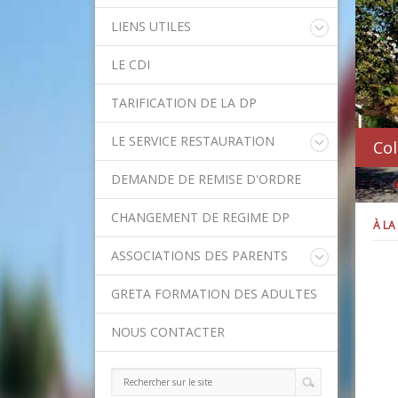
LIENS UTILES
Educonnect
LE CDI
Rectorat de l'Académie de Créteil
Direction Académique du Val-de-
TARIFICATION DE LA DP
Marne
Onisep
LE SERVICE RESTAURATION
Col
Conseil Départemental du Val-de-
Marne
Menu de la semaine
Asssitance Ordival
DEMANDE DE REMISE D'ORDRE
Méthodes traditionnelles en cuisine
Aides financières de l'Etat
Aides financières du Département
CHANGEMENT DE REGIME DP
À LA
Ministère de l'Education Nationale
Calendrier scolaire
ASSOCIATIONS DES PARENTS
Contact APE
GRETA FORMATION DES ADULTES
NOUS CONTACTER