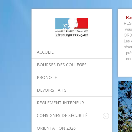
- Re
RES
vous
ORD
Les 
rése
ACCUEIL
- pr
- co
BOURSES DES COLLEGES
PRONOTE
DEVOIRS FAITS
REGLEMENT INTERIEUR
CONSIGNES DE SÉCURITÉ
Consignes nationales
ORIENTATION 2026