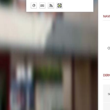
NAVI
O
DERN
S