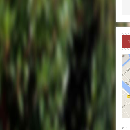
P
© Co