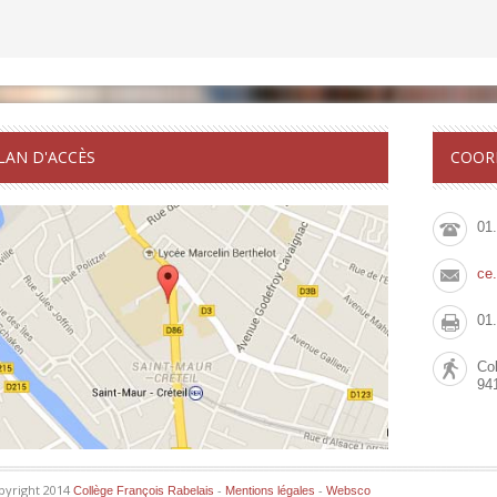
LAN D'ACCÈS
COOR
01
ce
01
Col
94
pyright 2014
-
-
Collège François Rabelais
Mentions légales
Websco