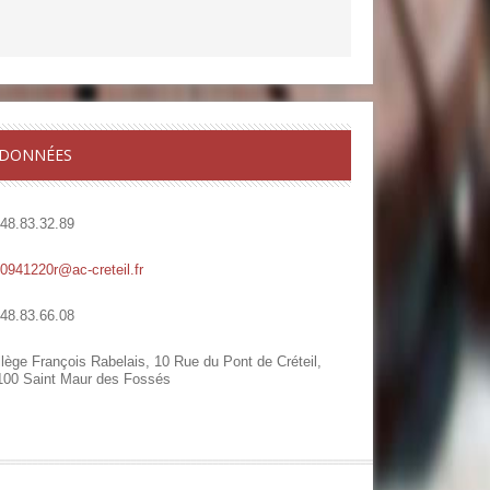
DONNÉES
.48.83.32.89
.0941220r@ac-creteil.fr
.48.83.66.08
lège François Rabelais, 10 Rue du Pont de Créteil,
100 Saint Maur des Fossés