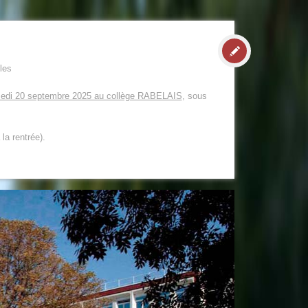
les
edi 20 septembre 2025 au collège RABELAIS
, sous
la rentrée).