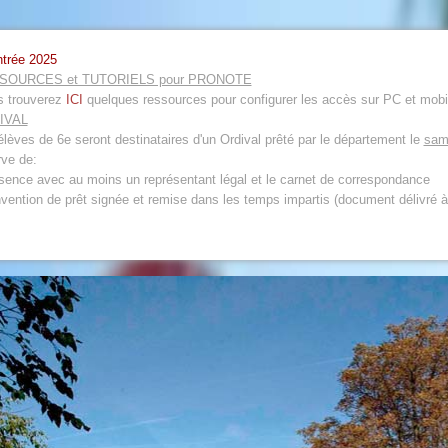
ntrée 2025
SOURCES et TUTORIELS pour PRONOTE
 trouverez
ICI
quelques ressources pour configurer les accès sur PC et mobi
IVAL
élèves de 6e seront destinataires d'un Ordival prêté par le département le
sam
rve de:
ésence avec au moins un représentant légal et le carnet de correspondance
nvention de prêt signée et remise dans les temps impartis (document délivré à 