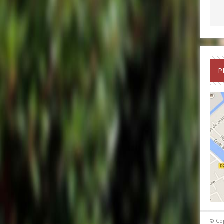
P
© Co