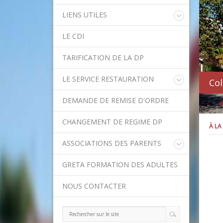
LIENS UTILES
Educonnect
LE CDI
Rectorat de l'Académie de Créteil
Direction Académique du Val-de-
TARIFICATION DE LA DP
Marne
Onisep
LE SERVICE RESTAURATION
Col
Conseil Départemental du Val-de-
Marne
Menu de la semaine
Asssitance Ordival
DEMANDE DE REMISE D'ORDRE
Méthodes traditionnelles en cuisine
Aides financières de l'Etat
Aides financières du Département
CHANGEMENT DE REGIME DP
À LA
Ministère de l'Education Nationale
Calendrier scolaire
ASSOCIATIONS DES PARENTS
Contact APE
GRETA FORMATION DES ADULTES
NOUS CONTACTER