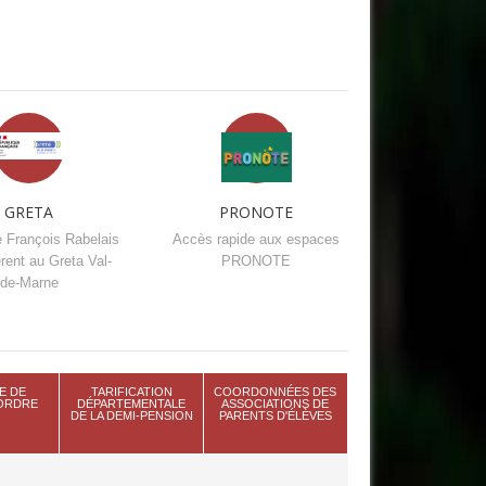
GRETA
PRONOTE
e François Rabelais
Accès rapide aux espaces
rent au Greta Val-
PRONOTE
de-Marne
E DE
TARIFICATION
COORDONNÉES DES
'ORDRE
DÉPARTEMENTALE
ASSOCIATIONS DE
DE LA DEMI-PENSION
PARENTS D'ÉLÈVES