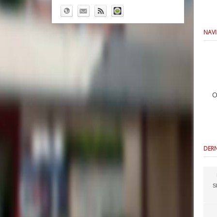
NAVI
O
DERN
S