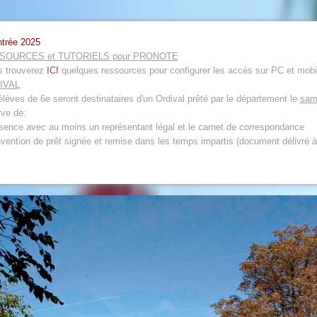
ntrée 2025
SOURCES et TUTORIELS pour PRONOTE
 trouverez
ICI
quelques ressources pour configurer les accès sur PC et mobi
IVAL
élèves de 6e seront destinataires d'un Ordival prêté par le département le
sam
rve de:
ésence avec au moins un représentant légal et le carnet de correspondance
nvention de prêt signée et remise dans les temps impartis (document délivré à 