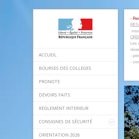
- Re
RES
vous
ORD
Les 
rése
ACCUEIL
- pr
- co
BOURSES DES COLLEGES
PRONOTE
DEVOIRS FAITS
REGLEMENT INTERIEUR
CONSIGNES DE SÉCURITÉ
Consignes nationales
ORIENTATION 2026