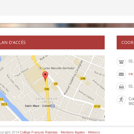
LAN D'ACCÈS
COOR
01
ce
01
Col
94
pyright 2014
-
-
Collège François Rabelais
Mentions légales
Websco