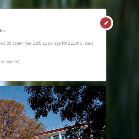
les
edi 20 septembre 2025 au collège RABELAIS
, sous
la rentrée).