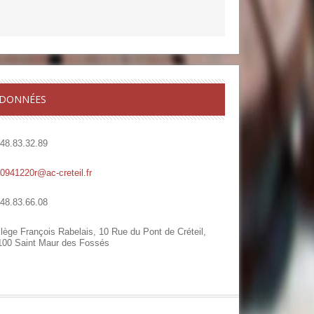
DONNÉES
.48.83.32.89
.0941220r@ac-creteil.fr
.48.83.66.08
lège François Rabelais, 10 Rue du Pont de Créteil,
100 Saint Maur des Fossés