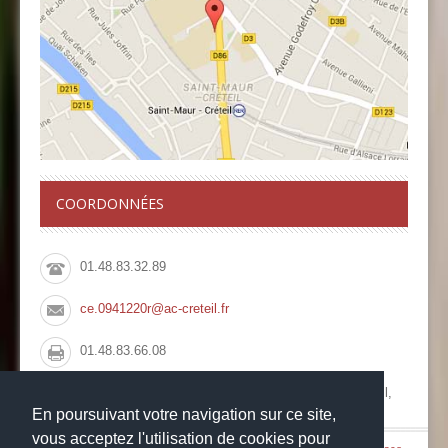
COORDONNÉES
01.48.83.32.89
ce.0941220r@ac-creteil.fr
01.48.83.66.08
Collège François Rabelais, 10 Rue du Pont de Créteil,
94100 Saint Maur des Fossés
En poursuivant votre navigation sur ce site,
vous acceptez l'utilisation de cookies pour