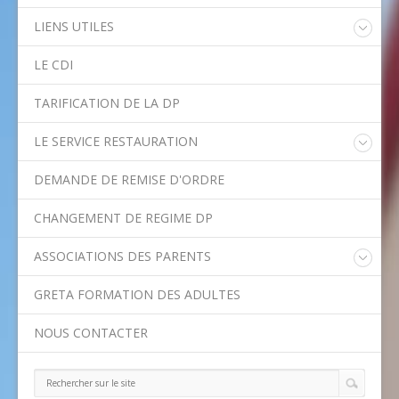
LIENS UTILES
Educonnect
LE CDI
Rectorat de l'Académie de Créteil
Direction Académique du Val-de-Marne
TARIFICATION DE LA DP
Onisep
Conseil Départemental du Val-de-Marne
LE SERVICE RESTAURATION
Asssitance Ordival
Menu de la semaine
Aides financières de l'Etat
DEMANDE DE REMISE D'ORDRE
Méthodes traditionnelles en cuisine
Aides financières du Département
Ministère de l'Education Nationale
CHANGEMENT DE REGIME DP
Calendrier scolaire
ASSOCIATIONS DES PARENTS
Contact APE
GRETA FORMATION DES ADULTES
NOUS CONTACTER