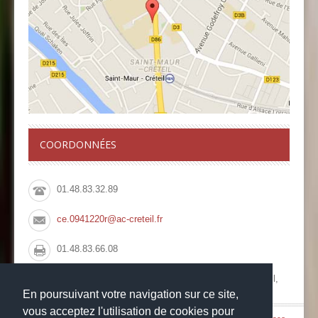
COORDONNÉES
01.48.83.32.89
ce.0941220r@ac-creteil.fr
01.48.83.66.08
Collège François Rabelais, 10 Rue du Pont de Créteil,
94100 Saint Maur des Fossés
En poursuivant votre navigation sur ce site,
vous acceptez l'utilisation de cookies pour