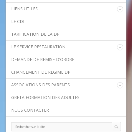
LIENS UTILES
Educonnect
LE CDI
Rectorat de l'Académie de Créteil
Direction Académique du Val-de-Marne
TARIFICATION DE LA DP
Onisep
Conseil Départemental du Val-de-Marne
LE SERVICE RESTAURATION
Asssitance Ordival
Menu de la semaine
Aides financières de l'Etat
DEMANDE DE REMISE D'ORDRE
Méthodes traditionnelles en cuisine
Aides financières du Département
Ministère de l'Education Nationale
CHANGEMENT DE REGIME DP
Calendrier scolaire
ASSOCIATIONS DES PARENTS
Contact APE
GRETA FORMATION DES ADULTES
NOUS CONTACTER