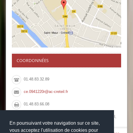
COORDONNÉES
01.48.83.32.89
ce.0941220r@ac-creteil.fr
01.48.83.66.08
Collège François Rabelais, 10 Rue du Pont de Créteil,
94100 Saint Maur des Fossés
En poursuivant votre navigation sur ce site,
vous acceptez l'utilisation de cookies pour