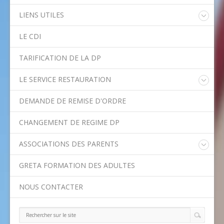
LIENS UTILES
Educonnect
LE CDI
Rectorat de l'Académie de Créteil
Direction Académique du Val-de-Marne
TARIFICATION DE LA DP
Onisep
Conseil Départemental du Val-de-Marne
LE SERVICE RESTAURATION
Asssitance Ordival
Menu de la semaine
Aides financières de l'Etat
DEMANDE DE REMISE D'ORDRE
Méthodes traditionnelles en cuisine
Aides financières du Département
Ministère de l'Education Nationale
CHANGEMENT DE REGIME DP
Calendrier scolaire
ASSOCIATIONS DES PARENTS
Contact APE
GRETA FORMATION DES ADULTES
NOUS CONTACTER