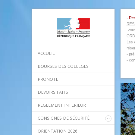
- Re
RES
vous
ORD
Les 
rése
ACCUEIL
- pr
- co
BOURSES DES COLLEGES
PRONOTE
DEVOIRS FAITS
REGLEMENT INTERIEUR
CONSIGNES DE SÉCURITÉ
Consignes nationales
ORIENTATION 2026