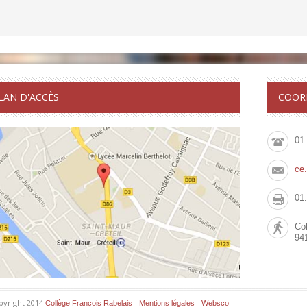
LAN D'ACCÈS
COOR
01
ce
01
Col
94
pyright 2014
-
-
Collège François Rabelais
Mentions légales
Websco