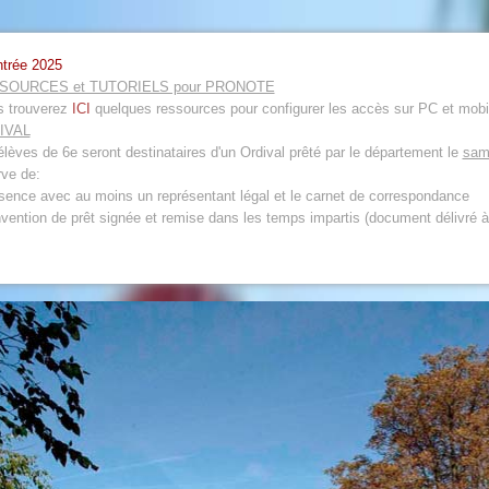
ntrée 2025
SOURCES et TUTORIELS pour PRONOTE
 trouverez
ICI
quelques ressources pour configurer les accès sur PC et mobi
IVAL
élèves de 6e seront destinataires d'un Ordival prêté par le département le
sam
rve de:
ésence avec au moins un représentant légal et le carnet de correspondance
nvention de prêt signée et remise dans les temps impartis (document délivré à 