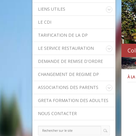
LIENS UTILES
Educonnect
LE CDI
Rectorat de l'Académie de Créteil
Direction Académique du Val-de-
TARIFICATION DE LA DP
Marne
Onisep
LE SERVICE RESTAURATION
Col
Conseil Départemental du Val-de-
Marne
Menu de la semaine
Asssitance Ordival
DEMANDE DE REMISE D'ORDRE
Méthodes traditionnelles en cuisine
Aides financières de l'Etat
Aides financières du Département
CHANGEMENT DE REGIME DP
À LA
Ministère de l'Education Nationale
Calendrier scolaire
ASSOCIATIONS DES PARENTS
Contact APE
GRETA FORMATION DES ADULTES
NOUS CONTACTER