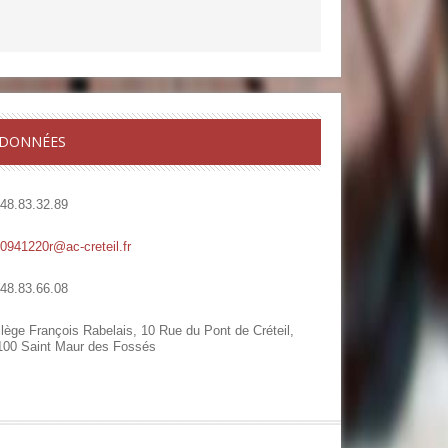
DONNÉES
.48.83.32.89
.0941220r@ac-creteil.fr
.48.83.66.08
lège François Rabelais, 10 Rue du Pont de Créteil,
100 Saint Maur des Fossés