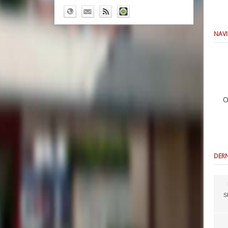
NAVI
O
DERN
S