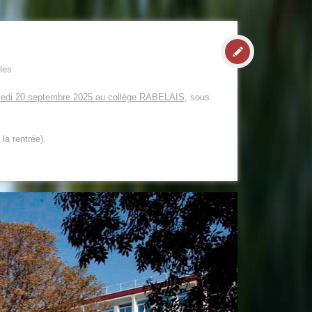
les
edi 20 septembre 2025 au collège RABELAIS
, sous
la rentrée).