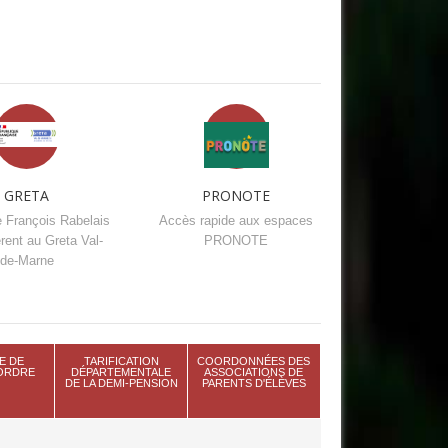
GRETA
PRONOTE
e François Rabelais
Accès rapide aux espaces
rent au Greta Val-
PRONOTE
de-Marne
E DE
TARIFICATION
COORDONNÉES DES
'ORDRE
DÉPARTEMENTALE
ASSOCIATIONS DE
DE LA DEMI-PENSION
PARENTS D'ÉLÈVES