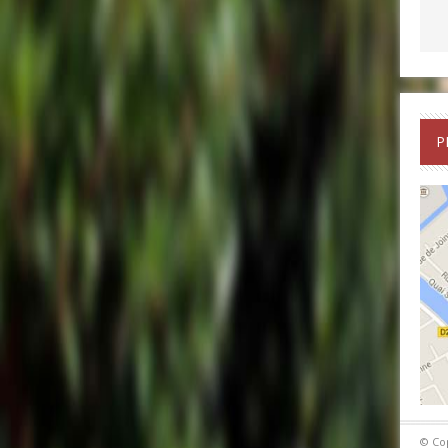
P
© Co