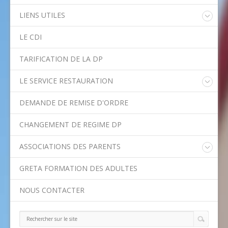
LIENS UTILES
Educonnect
LE CDI
Rectorat de l'Académie de Créteil
Direction Académique du Val-de-Marne
TARIFICATION DE LA DP
Onisep
Conseil Départemental du Val-de-Marne
LE SERVICE RESTAURATION
Asssitance Ordival
Menu de la semaine
Aides financières de l'Etat
DEMANDE DE REMISE D'ORDRE
Méthodes traditionnelles en cuisine
Aides financières du Département
Ministère de l'Education Nationale
CHANGEMENT DE REGIME DP
Calendrier scolaire
ASSOCIATIONS DES PARENTS
Contact APE
GRETA FORMATION DES ADULTES
NOUS CONTACTER