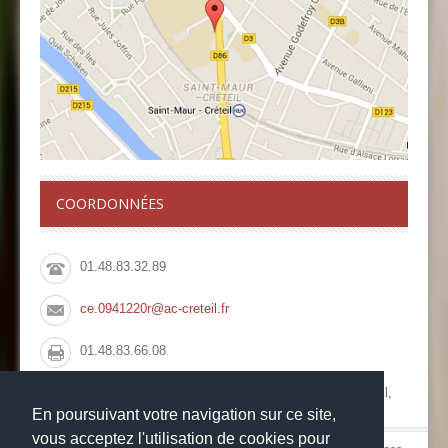
COORDONNÉES
01.48.83.32.89
ce.0941220r@ac-creteil.fr
01.48.83.66.08
Collège François Rabelais, 10 Rue du Pont de Créteil,
94100 Saint Maur des Fossés
En poursuivant votre navigation sur ce site,
vous acceptez l'utilisation de cookies pour