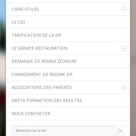
LIENS UTILES
Educonnect
LE CDI
Rectorat de l'Académie de Créteil
Direction Académique du Val-de-Marne
TARIFICATION DE LA DP
Onisep
Conseil Départemental du Val-de-Marne
LE SERVICE RESTAURATION
Asssitance Ordival
Menu de la semaine
Aides financières de l'Etat
DEMANDE DE REMISE D'ORDRE
Méthodes traditionnelles en cuisine
Aides financières du Département
Ministère de l'Education Nationale
CHANGEMENT DE REGIME DP
Calendrier scolaire
ASSOCIATIONS DES PARENTS
Contact APE
GRETA FORMATION DES ADULTES
NOUS CONTACTER