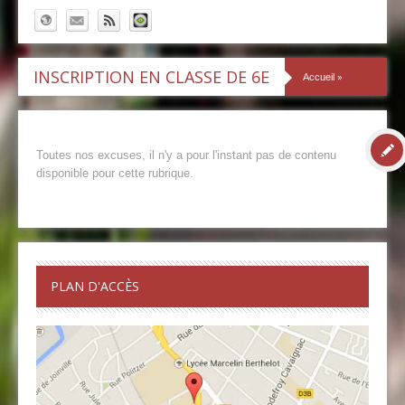
INSCRIPTION EN CLASSE DE 6E
»
Accueil
Toutes nos excuses, il n'y a pour l'instant pas de contenu
disponible pour cette rubrique.
PLAN D'ACCÈS