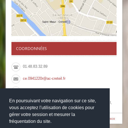
COORDONNÉES
01.48.83.32.89
ce.0941220r@ac-creteil.fr
01.48.83.66.08
En poursuivant votre navigation sur ce site,
Collège François Rabelais, 10 Rue du Pont de Créteil,
94100 Saint Maur des Fossés
vous acceptez l'utilisation de cookies pour
gérer votre session et mesurer la
© Copyright 2014
-
-
Collège François Rabelais
Mentions légales
Websco
fréquentation du site.