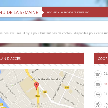
U DE LA SEMAINE
»
Accueil
Le service restauration
s nos excuses, il n'y a pour l'instant pas de contenu disponible pour cette rub
LAN D'ACCÈS
COOR
01
ce
01
Col
94