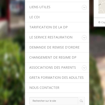
LIENS UTILES
Educonnect
LE CDI
Rectorat de l'Académie de Créteil
© Co
Direction Académique du Val-de-
TARIFICATION DE LA DP
Marne
Onisep
LE SERVICE RESTAURATION
Conseil Départemental du Val-de-
Marne
Menu de la semaine
Asssitance Ordival
DEMANDE DE REMISE D'ORDRE
Méthodes traditionnelles en cuisine
Aides financières de l'Etat
Aides financières du Département
CHANGEMENT DE REGIME DP
Ministère de l'Education Nationale
Calendrier scolaire
ASSOCIATIONS DES PARENTS
Contact APE
GRETA FORMATION DES ADULTES
NOUS CONTACTER