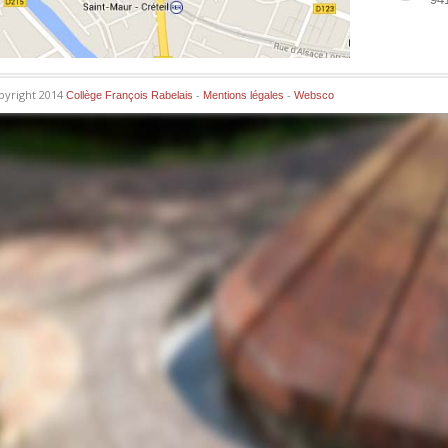
pyright 2014
-
-
Collège François Rabelais
Mentions légales
Websco