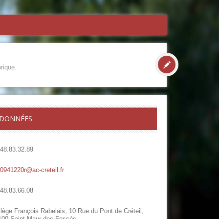
rique.
DONNÉES
.48.83.32.89
.0941220r@ac-creteil.fr
.48.83.66.08
lège François Rabelais, 10 Rue du Pont de Créteil,
100 Saint Maur des Fossés