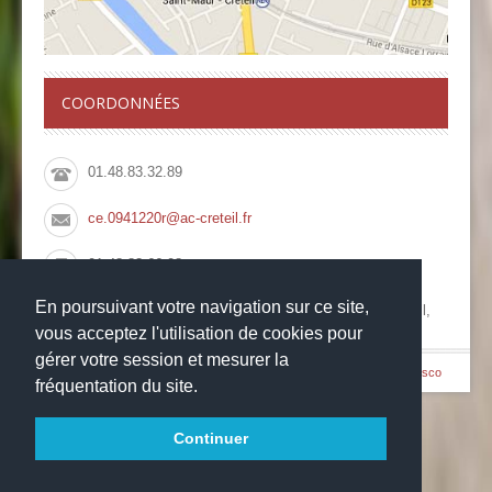
COORDONNÉES
01.48.83.32.89
ce.0941220r@ac-creteil.fr
01.48.83.66.08
En poursuivant votre navigation sur ce site,
Collège François Rabelais, 10 Rue du Pont de Créteil,
94100 Saint Maur des Fossés
vous acceptez l'utilisation de cookies pour
gérer votre session et mesurer la
© Copyright 2014
-
-
Collège François Rabelais
Mentions légales
Websco
fréquentation du site.
Continuer