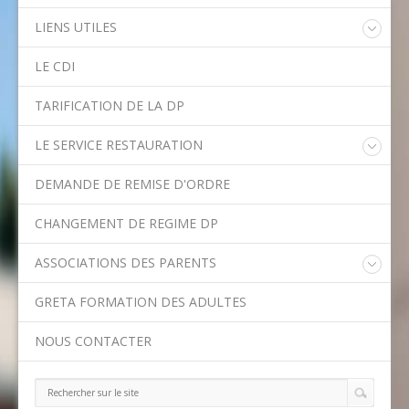
LIENS UTILES
Educonnect
LE CDI
Rectorat de l'Académie de Créteil
Direction Académique du Val-de-Marne
TARIFICATION DE LA DP
Onisep
Conseil Départemental du Val-de-Marne
LE SERVICE RESTAURATION
Asssitance Ordival
Menu de la semaine
Aides financières de l'Etat
DEMANDE DE REMISE D'ORDRE
Méthodes traditionnelles en cuisine
Aides financières du Département
Ministère de l'Education Nationale
CHANGEMENT DE REGIME DP
Calendrier scolaire
ASSOCIATIONS DES PARENTS
Contact APE
GRETA FORMATION DES ADULTES
NOUS CONTACTER