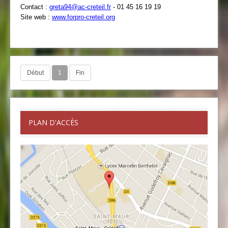
Contact :
greta94@ac-creteil.fr
- 01 45 16 19 19
Site web :
www.forpro-creteil.org
Début
1
Fin
PLAN D'ACCÈS