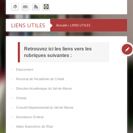
LIENS UTILES
» LIENS UTILES
Accueil
Retrouvez ici les liens vers les
rubriques suivantes :
-
Educonnect
-
Rectorat de l'Académie de Créteil
-
Direction Académique du Val-de-Marne
-
Onisep
-
Conseil Départemental du Val-de-Marne
-
Asssitance Ordival
-
Aides financières de l'Etat