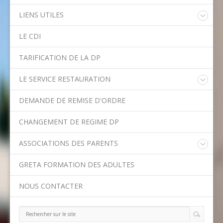
LIENS UTILES
Educonnect
LE CDI
Rectorat de l'Académie de Créteil
Direction Académique du Val-de-Marne
TARIFICATION DE LA DP
Onisep
Conseil Départemental du Val-de-Marne
LE SERVICE RESTAURATION
Asssitance Ordival
Menu de la semaine
Aides financières de l'Etat
DEMANDE DE REMISE D'ORDRE
Méthodes traditionnelles en cuisine
Aides financières du Département
Ministère de l'Education Nationale
CHANGEMENT DE REGIME DP
Calendrier scolaire
ASSOCIATIONS DES PARENTS
Contact APE
GRETA FORMATION DES ADULTES
NOUS CONTACTER