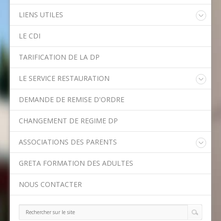
LIENS UTILES
Educonnect
LE CDI
Rectorat de l'Académie de Créteil
Direction Académique du Val-de-Marne
TARIFICATION DE LA DP
Onisep
Conseil Départemental du Val-de-Marne
LE SERVICE RESTAURATION
Asssitance Ordival
Menu de la semaine
Aides financières de l'Etat
DEMANDE DE REMISE D'ORDRE
Méthodes traditionnelles en cuisine
Aides financières du Département
Ministère de l'Education Nationale
CHANGEMENT DE REGIME DP
Calendrier scolaire
ASSOCIATIONS DES PARENTS
Contact APE
GRETA FORMATION DES ADULTES
NOUS CONTACTER