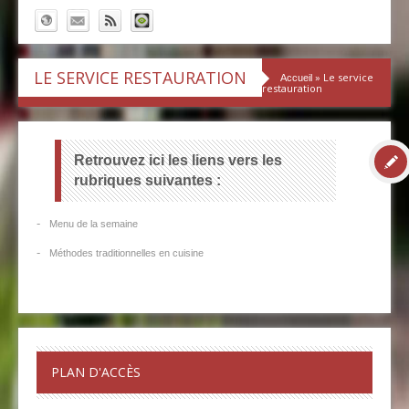
LE SERVICE RESTAURATION
» Le service
Accueil
restauration
Retrouvez ici les liens vers les
rubriques suivantes :
-
Menu de la semaine
-
Méthodes traditionnelles en cuisine
PLAN D'ACCÈS