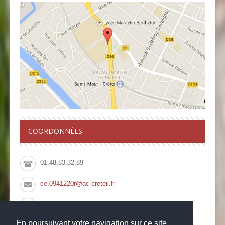
COORDONNÉES
01.48.83.32.89
ce.0941220r@ac-creteil.fr
01.48.83.66.08
En poursuivant votre navigation sur ce site,