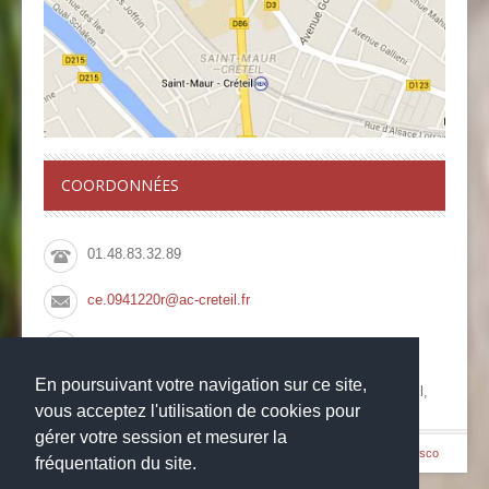
COORDONNÉES
01.48.83.32.89
ce.0941220r@ac-creteil.fr
01.48.83.66.08
En poursuivant votre navigation sur ce site,
Collège François Rabelais, 10 Rue du Pont de Créteil,
94100 Saint Maur des Fossés
vous acceptez l'utilisation de cookies pour
gérer votre session et mesurer la
© Copyright 2014
-
-
Collège François Rabelais
Mentions légales
Websco
fréquentation du site.