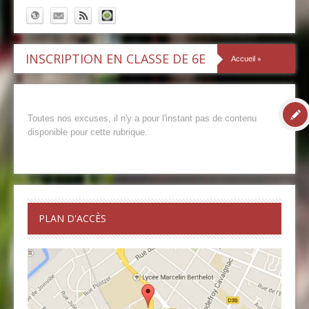
INSCRIPTION EN CLASSE DE 6E
»
Accueil
Toutes nos excuses, il n'y a pour l'instant pas de contenu
disponible pour cette rubrique.
PLAN D'ACCÈS