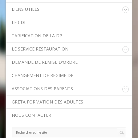
LIENS UTILES
Educonnect
LE CDI
Rectorat de l'Académie de Créteil
Direction Académique du Val-de-Marne
TARIFICATION DE LA DP
Onisep
Conseil Départemental du Val-de-Marne
LE SERVICE RESTAURATION
Asssitance Ordival
Menu de la semaine
Aides financières de l'Etat
DEMANDE DE REMISE D'ORDRE
Méthodes traditionnelles en cuisine
Aides financières du Département
Ministère de l'Education Nationale
CHANGEMENT DE REGIME DP
Calendrier scolaire
ASSOCIATIONS DES PARENTS
Contact APE
GRETA FORMATION DES ADULTES
NOUS CONTACTER