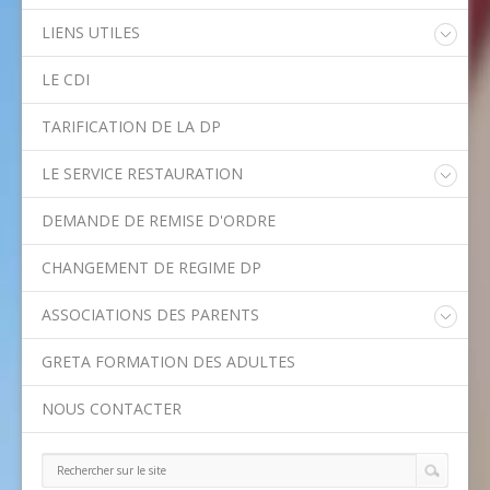
LIENS UTILES
Educonnect
LE CDI
Rectorat de l'Académie de Créteil
Direction Académique du Val-de-Marne
TARIFICATION DE LA DP
Onisep
Conseil Départemental du Val-de-Marne
LE SERVICE RESTAURATION
Asssitance Ordival
Menu de la semaine
Aides financières de l'Etat
DEMANDE DE REMISE D'ORDRE
Méthodes traditionnelles en cuisine
Aides financières du Département
Ministère de l'Education Nationale
CHANGEMENT DE REGIME DP
Calendrier scolaire
ASSOCIATIONS DES PARENTS
Contact APE
GRETA FORMATION DES ADULTES
NOUS CONTACTER