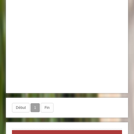
Début
1
Fin